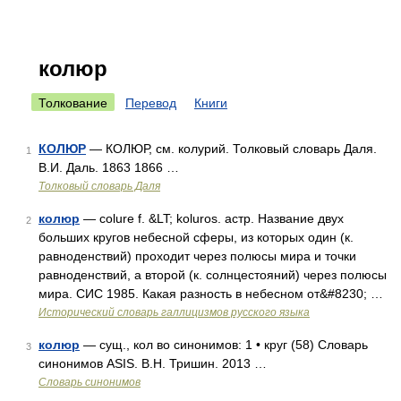
колюр
Толкование
Перевод
Книги
КОЛЮР
— КОЛЮР, см. колурий. Толковый словарь Даля.
1
В.И. Даль. 1863 1866 …
Толковый словарь Даля
колюр
— colure f. &LT; koluros. астр. Название двух
2
больших кругов небесной сферы, из которых один (к.
равноденствий) проходит через полюсы мира и точки
равноденствий, а второй (к. солнцестояний) через полюсы
мира. СИС 1985. Какая разность в небесном от&#8230; …
Исторический словарь галлицизмов русского языка
колюр
— сущ., кол во синонимов: 1 • круг (58) Словарь
3
синонимов ASIS. В.Н. Тришин. 2013 …
Словарь синонимов